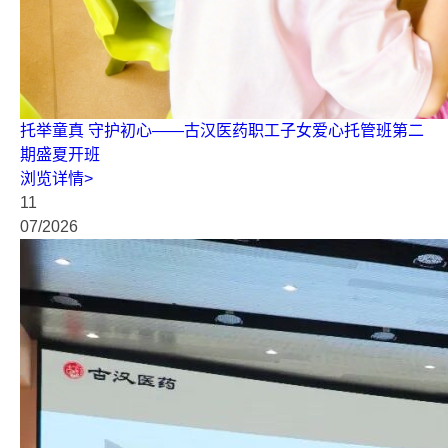
托举童真 守护初心——古汉医药职工子女爱心托管班第二
期盛夏开班
浏览详情
>
11
07
/
2026