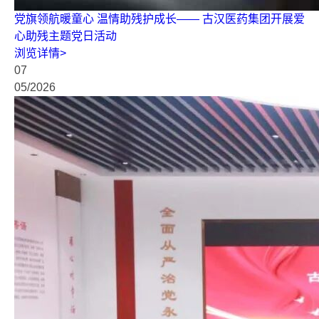
党旗领航暖童心 温情助残护成长—— 古汉医药集团开展爱
心助残主题党日活动
浏览详情
>
07
05
/
2026