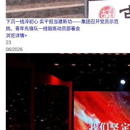
下沉一线淬初心 实干担当建新功——集团召开党员示范
岗、青年先锋队一线锻炼动员部署会
浏览详情
>
23
06
/
2026