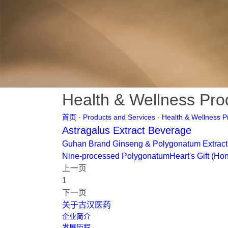
Health & Wellness Pro
首页
-
Products and Services
-
Health & Wellness P
Astragalus Extract Beverage
Guhan Brand Ginseng & Polygonatum Extract 
Nine-processed Polygonatum
Heart's Gift (Hon
上一页
1
下一页
关于古汉医药
企业简介
发展历程