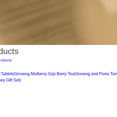
ducts
roducts
Tablets
Ginseng Mulberry Goji Berry Tea
Ginseng and Poria Ton
ey Gift Set)